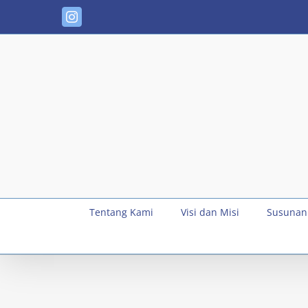
Skip
Instagram
to
content
Tentang Kami
Visi dan Misi
Susunan