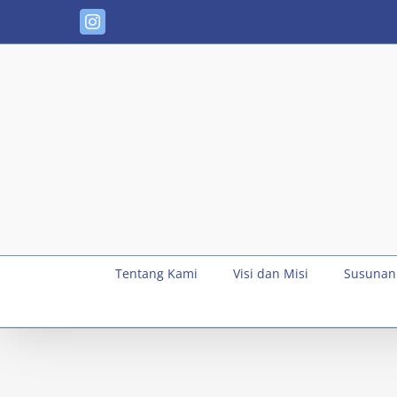
Skip
Instagram
to
content
Tentang Kami
Visi dan Misi
Susunan