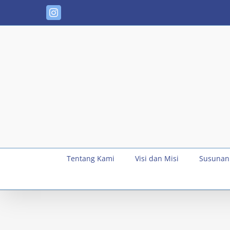
Skip
Instagram
to
content
Tentang Kami
Visi dan Misi
Susunan