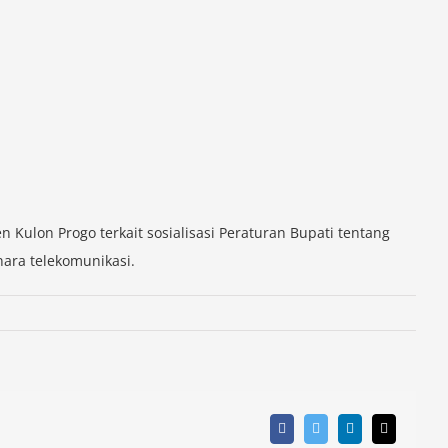
Kulon Progo terkait sosialisasi Peraturan Bupati tentang
nara telekomunikasi.
Facebook
Twitter
LinkedIn
Email