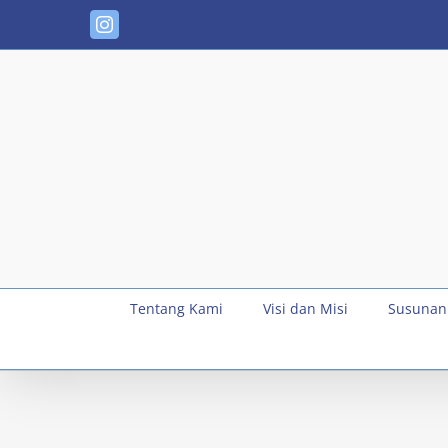
Skip
Instagram
to
content
Tentang Kami
Visi dan Misi
Susunan